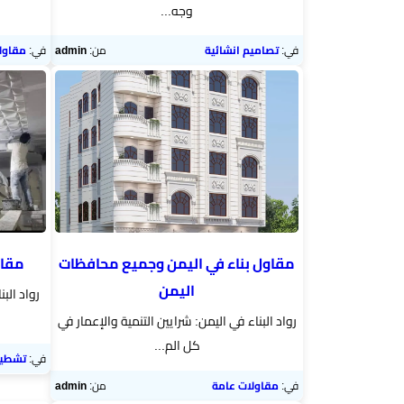
وجه...
مقاولات
عامة
في:
تصاميم انشائية
من:
admin
في:
مقاول
تشطيب
وترميم
مباني
تحكيم
هندسي
مقاول بناء في اليمن وجميع محافظات
مقاو
استشارات
اليمن
رواد الب
هندسية
رواد البناء في اليمن: شرايين التنمية والإعمار في
كل الم...
خدمة
في:
تشطيب 
رفع
في:
مقاولات عامة
من:
admin