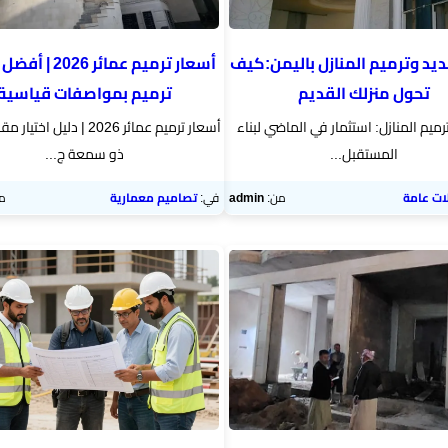
ديد وترميم المنازل باليمن:كيف
أسعار ترميم عمائر 6
تحول منزلك القديم
ترميم بمواصفات قياسية
رميم المنازل: استثمار في الماضي لبناء
أسعار ترميم عمائر 2026 | دليل 
المستقبل...
ذو سمعة ج...
ات عامة
من:
admin
في:
تصاميم معمارية
م