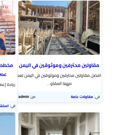
مساحي
ديكورات
داخلية
وخارجية
مقاولين محترفين وموثوقين في اليمن
مخططا
عصري
افضل مقاولين محترفين وموثوقين في اليمن:تعد
مهنة المقاو...
ريادة إع
في:
مقاولات عامة
من:
admin
في:
استشا