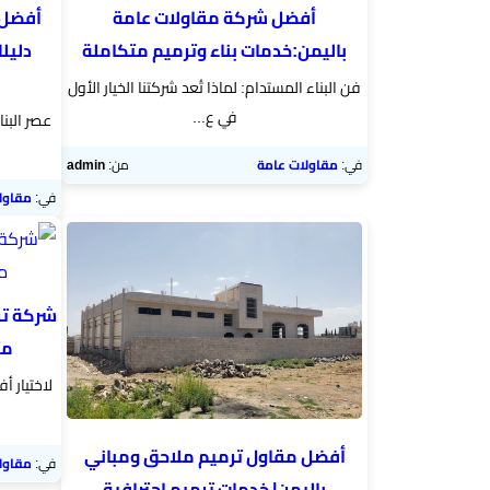
أفضل شركة مقاولات عامة
أفضل 
باليمن:خدمات بناء وترميم متكاملة
دليل
فن البناء المستدام: لماذا تُعد شركتنا الخيار الأول
في ع...
عصر البنا
في:
مقاولات عامة
من:
admin
في:
مقاول
شركة تر
مت
لاختيار 
أفضل مقاول ترميم ملاحق ومباني
في:
مقاول
باليمن| خدمات ترميم احترافية