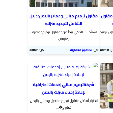
202 | أفضل مقاول
مقاول ترميم مباني وعماير باليمن:دليل
الشامل لتجديد منزلك
اختيار مقاول ترميم
استثمارك الذكي يبدأ من "مقاول ترميم" محترف
باليمن​يعتب...
ن:
admin
في:
تصاميم معمارية
من:
admin
شركةترميم مباني |خدمات احترافية
لإعادة إحياء منزلك باليمن
لاختيار أفضل مقاول ترميم ملاحق ومباني باليمن:​
تعتبر ع�...