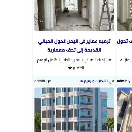
ف تحول
ترميم عماير في اليمن:تحول المباني
القديمة إلى تحف معمارية
 منزلك
فن إحياء المباني باليمن: الدليل الكامل لترميم
العماير �...
ن:
admin
في:
تشطيب وترميم مباني
من:
admin