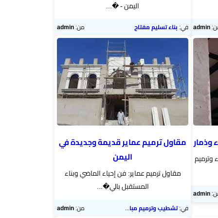
اليمن - �...
ن:
admin
في:
بناء تسليم مفتاح
من:
admin
 وذمار
مقاول ترميم عماير قديمة وجديدة في
اليمن
ء وترميم
مقاول ترميم عماير: فن إحياء الماضي وبناء
المستقبل بالي�...
ن:
admin
في:
تشطيب وترميم مباني
من:
admin