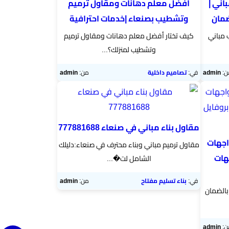
ني |
أفضل معلم دهانات ومقاول ترميم
ضمان
وتشطيب بصنعاء |خدمات احترافية
 مباني
كيف تختار أفضل معلم دهانات ومقاول ترميم
وتشطيب لمنزلك؟...
ن:
admin
في:
تصاميم داخلية
من:
admin
مقاول بناء مباني في صنعاء 777881688
اجهات
مقاول ترميم مباني وبناء محترف في صنعاء:دليلك
هات
الشامل لت�...
في:
بناء تسليم مفتاح
من:
admin
الضمان
ن:
admin