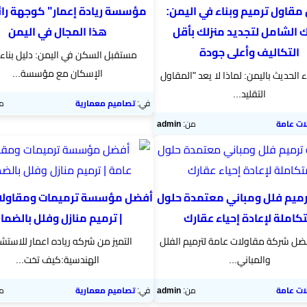
مقاول ترميم وبناء في اليمن:
مؤسسة ريادة إعمار" كوجهة رائ
ك الشامل لتجديد منزلك بأقل
هذا المجال في اليمن
التكاليف وأعلى جودة
مستقبل السكن في اليمن: دليل بناء 
الإسكان مع مؤسسة...
ء الحديث باليمن: لماذا لا يعد "المقاول
التقليد...
في:
تصاميم معمارية
م
ات عامة
من:
admin
ميم فلل ومباني معتمدة حلول
أفضل مؤسسة ترميمات ومقاولا
كاملة لإعادة إحياء عقارك
| ترميم منازل وفلل بالضما
أفضل شركة مقاولات عامة لترميم الفلل
التميز من شركه رياده اعمار للاستش
والمباني​...
الهندسية:كيف تخت...
ات عامة
من:
admin
في:
تصاميم معمارية
م