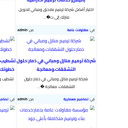
اختيار أفضل شركة ترميم ملاحق ومباني لتحويل
منزلك إلى ت�...
في:
مقاولات عامة
من:
admin
​شركة ترميم منازل ومباني في ذمار:حلول
تشطيب و
التشققات،ومعالجة
خطوتك ن
شركة ترميم منازل ومباني في ذمار:حلول
تشطيب وت
التشققات، معالجة �...
في:
تصاميم معمارية
من:
admin
في:
تصامي