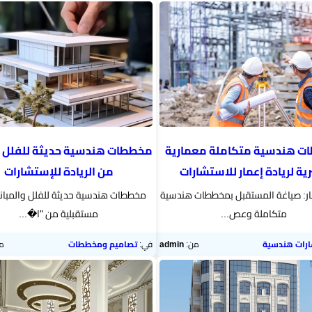
ت هندسية متكاملة معمارية
مخططات هندسية حديثة للفلل 
ة لريادة إعمار للاستشارات
من الريادة للإستشارات
مار: صياغة المستقبل بمخططات هندسية
مخططات هندسية حديثة للفلل والمبان
متكاملة وعص...
مستقبلية من "ا�...
رات هندسية
من:
admin
في:
تصاميم ومخططات
م