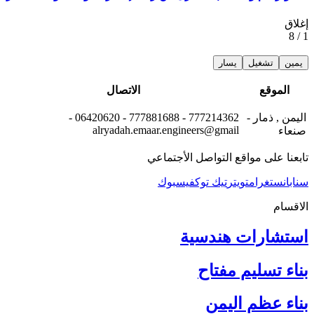
إغلاق
1 / 8
يمين
تشغيل
يسار
الموقع
الاتصال
اليمن , ذمار -
777214362 - 777881688 - 06420620 -
alryadah.emaar.engineers@gmail
صنعاء
تابعنا على مواقع التواصل الأجتماعي
سناب
انستغرام
تويتر
تيك توك
فيسبوك
الاقسام
استشارات هندسية
بناء تسليم مفتاح
بناء عظم اليمن