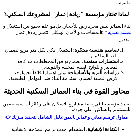
ملموس.
​لماذا تختار مؤسسة "ريادة إعمار" لمشروعك السكني؟
​بناء العمائر ليس مجرد رص للأحجار، بل هو علم يجمع بين استغلال و
👉المساحات والأمان الهيكلي. تتميز ريادة إعمار
تصاميم معمارية
بتقديم:
​تصاميم هندسية مبتكرة:
استغلال ذكي لكل متر مربع لضمان
راحة الساكنين.
​استشارات معتمدة:
نضمن توافق المخططات مع كافة
المعايير واللوائح الفنية المحلية والدولية.
​دراسات التربة والأساسات:
نولي اهتماماً فائقاً لجيولوجيا
الأرض اليمنية لضمان استدامة البناء ضد العوامل الطبيعية.
​محاور القوة في بناء العمائر السكنية الحديثة
​تعتمد مؤسستنا في تنفيذ مشاريع الإسكان على ركائز أساسية تضمن
للمستثمر والساكن أعلى جودة:
مقاول ترميم مباني وعماير باليمن:دليل الشامل لتجديد منزلك👉
​الكفاءة الإنشائية:
استخدام أحدث برامج النمذجة الإنشائية