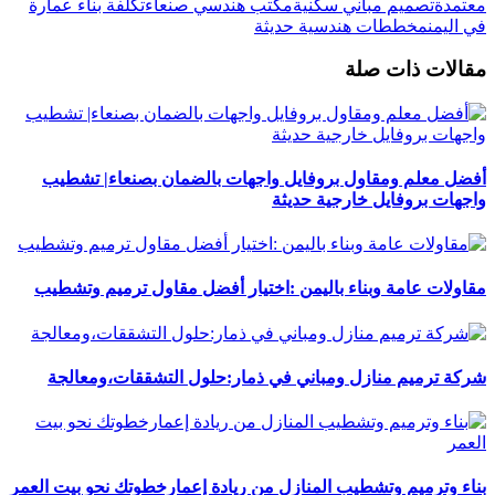
معتمدة
تصميم مباني سكنية
مكتب هندسي صنعاء
تكلفة بناء عمارة
في اليمن
مخططات هندسية حديثة
مقالات ذات صلة
أفضل معلم ومقاول بروفايل واجهات بالضمان بصنعاء| تشطيب
واجهات بروفايل خارجية حديثة
مقاولات عامة وبناء باليمن :اختيار أفضل مقاول ترميم وتشطيب
​شركة ترميم منازل ومباني في ذمار:حلول التشققات،ومعالجة
بناء وترميم وتشطيب المنازل من ريادة إعمارخطوتك نحو بيت العمر