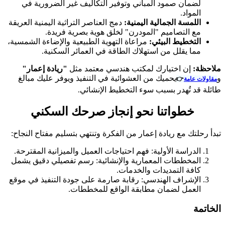
لضمان صمود المباني وتوفير التكاليف غير الضرورية في
المواد.
​اللمسة الجمالية اليمنية:
دمج العناصر التراثية اليمنية العريقة
مع التصاميم "المودرن" لخلق هوية بصرية فريدة.
​التخطيط البيئي:
مراعاة التهوية الطبيعية والإضاءة الشمسية،
مما يقلل من استهلاك الطاقة في العمائر السكنية.
​ملاحظة:
إن اختيارك لمكتب هندسي معتمد مثل
"ريادة إعمار"
و
يحميك من العشوائية في التنفيذ ويوفر عليك مبالغ
مقاولات عامة
👉
طائلة قد تُهدر بسبب سوء التخطيط الإنشائي.
​خطواتنا نحو إنجاز صرحك السكني
​تبدأ رحلتك مع ريادة إعمار من الفكرة وتنتهي بتسليم مفتاح النجاح:
​الدراسة الأولية: فهم احتياجات العميل والميزانية المقترحة.
​المخططات المعمارية والإنشائية: رسم تفصيلي دقيق يشمل
كافة التمديدات والخدمات.
​الإشراف الهندسي: رقابة صارمة على جودة التنفيذ في موقع
العمل لضمان مطابقة الواقع للمخططات.
​الخاتمة