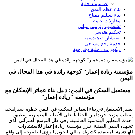
تصاميم داخلية
بناء عظم اليمن
بناء تسليم مفتاح
مقاولات عامة
تشطيب وترميم مباني
تحكيم هندسي
استشارات هندسية
خدمة رفع مساحي
ديكورات داخلية وخارجية
مؤسسة ريادة إعمار" كوجهة رائدة في هذا المجال في
اليمن
مستقبل السكن في اليمن: دليل بناء عمائر الإسكان مع
مؤسسة "ريادة إعمار"
​يعتبر الاستثمار في بناء العمائر السكنية في اليمن خطوة استراتيجية
تتطلب مزيجاً فريداً بين الحفاظ على الأصالة المعمارية وتطبيق
أحدث المعايير الهندسية العالمية. وفي ظل التوسع العمراني الذي
تشهده المدن اليمنية، تبرز مؤسسة ريادة
إعمار للاستشارات
الهندسية
المعتمدة كشريك مثالي لتحويل الرؤى الطموحة إلى واقع