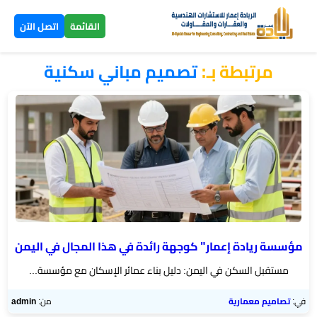
×
القائمة
اتصل الآن
مرتبطة بـ:
تصميم مباني سكنية
الرئيسية
تصاميم
▼
ومخططات
بناء
عظم
اليمن
مؤسسة ريادة إعمار" كوجهة رائدة في هذا المجال في اليمن
بناء
مستقبل السكن في اليمن: دليل بناء عمائر الإسكان مع مؤسسة...
تسليم
مفتاح
في:
تصاميم معمارية
من:
admin