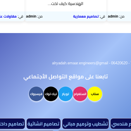
الهندسية:كيف تخت...
من:
admin
في:
تصاميم معمارية
من:
admin
في:
مقاولات عا
تابعنا على مواقع التواصل الأجتماعي
سناب
انستغرام
تويتر
تيك توك
فيسبوك
م هندسي
تشطيب وترميم مباني
تصاميم انشائية
تصاميم داخل