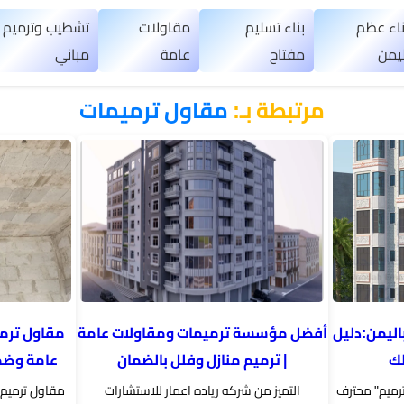
ناء عظم
بناء تسليم
مقاولات
تشطيب وترميم
ليمن
مفتاح
عامة
مباني
مرتبطة بـ:
مقاول ترميمات
اليمن:دليل
أفضل مؤسسة ترميمات ومقاولات عامة
مقاول ترمي
لك
| ترميم منازل وفلل بالضمان
عامة وضم
ترميم" محترف
التميز من شركه رياده اعمار للاستشارات
مقاول ترميم 