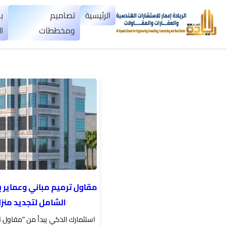
×
الرئيسية
تصاميم
ب
ومخططات
ا
الرئيسية
تصاميم
▼
ومخططات
بناء
عظم
اليمن
بناء
مقاول ترميم مباني وعماير ب
تسليم
الشامل لتجديد منز
مفتاح
استثمارك الذكي يبدأ من "مقاول 