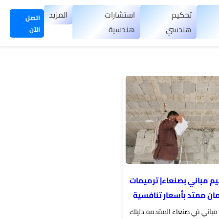
تحكيم
استشارات
المزيد
اتصل
هندسي
هندسية
الآن
م مباني بصنعاء| ترميمات
ان ممتد بأسعار تنافسية
مباني في صنعاء المقدمه:دليلك