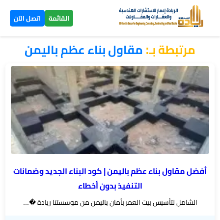
×
القائمة
اتصل الآن
مرتبطة بـ:
مقاول بناء عظم باليمن
الرئيسية
تصاميم
▼
ومخططات
بناء
عظم
اليمن
أفضل مقاول بناء عظم باليمن | كود البناء الجديد وضمانات
بناء
التنفيذ بدون أخطاء
تسليم
الشامل لتأسيس بيت العمر بأمان باليمن من موسستنا ريادة �...
مفتاح