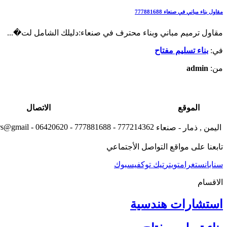
مقاول بناء مباني في صنعاء 777881688
مقاول ترميم مباني وبناء محترف في صنعاء:دليلك الشامل لت�...
في:
بناء تسليم مفتاح
من:
admin
الموقع
الاتصال
777214362 - 777881688 - 06420620 - alryadah.emaar.engineers@gmail
اليمن , ذمار - صنعاء
تابعنا على مواقع التواصل الأجتماعي
سناب
انستغرام
تويتر
تيك توك
فيسبوك
الاقسام
استشارات هندسية