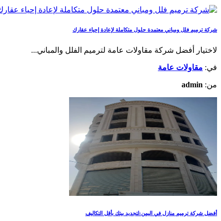
شركة ترميم فلل ومباني معتمدة حلول متكاملة لإعادة إحياء عقارك
لاختيار أفضل شركة مقاولات عامة لترميم الفلل والمباني​...
في:
مقاولات عامة
من:
admin
أفضل شركة ترميم منازل في اليمن:لتجديد بيتك بأقل التكاليف