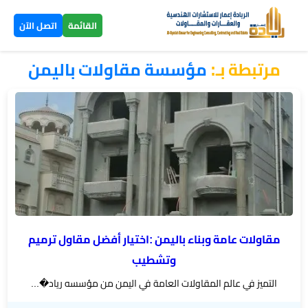
×
القائمة
اتصل الآن
مرتبطة بـ:
مؤسسة مقاولات باليمن
الرئيسية
تصاميم
▼
ومخططات
بناء
عظم
اليمن
مقاولات عامة وبناء باليمن :اختيار أفضل مقاول ترميم
بناء
وتشطيب
تسليم
التميز في عالم المقاولات العامة في اليمن من مؤسسه رياد�...
مفتاح