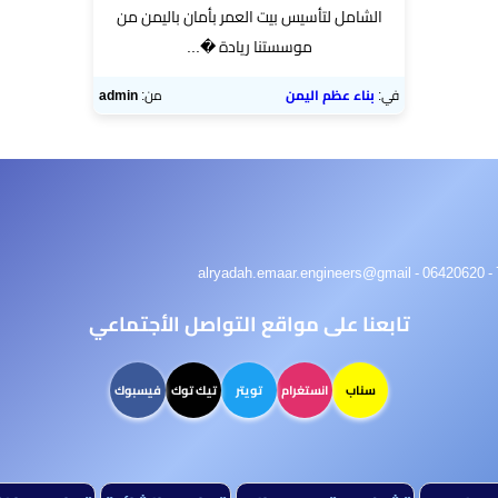
الشامل لتأسيس بيت العمر بأمان باليمن من
موسستنا ريادة �...
في:
بناء عظم اليمن
من:
admin
تابعنا على مواقع التواصل الأجتماعي
سناب
انستغرام
تويتر
تيك توك
فيسبوك