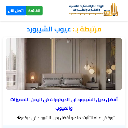
×
القائمة
اتصل الآن
مرتبطة بـ:
عيوب الشيبورد
الرئيسية
تصاميم
▼
ومخططات
بناء
عظم
اليمن
أفضل بديل الشيبورد في الديكورات في اليمن :للمميزات
بناء
والعيوب
تسليم
ثورة في عالم التأثيث: ما هو أفضل بديل للشيبورد في ديكور�...
مفتاح