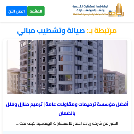
×
القائمة
اتصل الآن
مرتبطة بـ:
صيانة وتشطيب مباني
الرئيسية
تصاميم
▼
ومخططات
بناء
عظم
اليمن
أفضل مؤسسة ترميمات ومقاولات عامة | ترميم منازل وفلل
بناء
بالضمان
تسليم
التميز من شركه رياده اعمار للاستشارات الهندسية:كيف تخت...
مفتاح