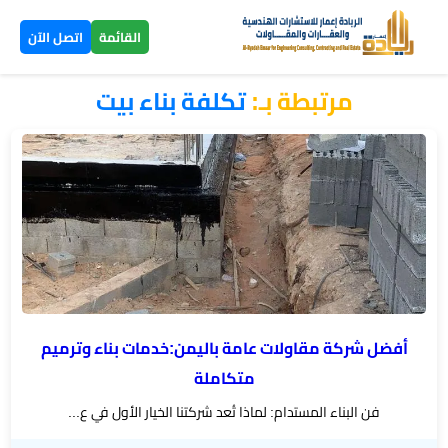
×
القائمة
اتصل الآن
مرتبطة بـ:
تكلفة بناء بيت
الرئيسية
تصاميم
▼
ومخططات
بناء
عظم
اليمن
أفضل شركة مقاولات عامة باليمن:خدمات بناء وترميم
بناء
متكاملة
تسليم
فن البناء المستدام: لماذا تُعد شركتنا الخيار الأول في ع...
مفتاح