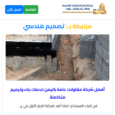
×
القائمة
اتصل الآن
مرتبطة بـ:
تصميم هندسي
الرئيسية
تصاميم
▼
ومخططات
بناء
عظم
اليمن
أفضل شركة مقاولات عامة باليمن:خدمات بناء وترميم
بناء
متكاملة
تسليم
فن البناء المستدام: لماذا تُعد شركتنا الخيار الأول في ع...
مفتاح