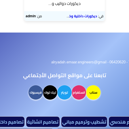
ديكورات دواليب و...
في:
ديكورات داخلية وخارجية
من:
admin
تابعنا على مواقع التواصل الأجتماعي
سناب
انستغرام
تويتر
تيك توك
فيسبوك
م هندسي
تشطيب وترميم مباني
تصاميم انشائية
تصاميم داخل