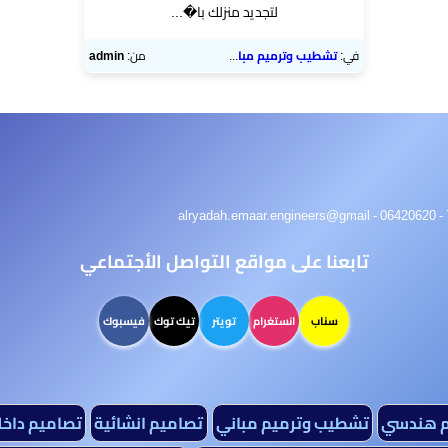
لتجديد منزلك با�...
في:
تشطيب وترميم مباني
من:
admin
تابعنا على مواقع التواصل الأجتماعي
سناب
انستغرام
تويتر
تيك توك
فيسبوك
م هندسي
تشطيب وترميم مباني
تصاميم انشائية
تصاميم داخل