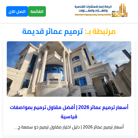
×
القائمة
اتصل الآن
مرتبطة بـ:
ترميم عمائر قديمة
الرئيسية
تصاميم
▼
ومخططات
بناء
عظم
اليمن
أسعار ترميم عمائر 2026 | أفضل مقاول ترميم بمواصفات
بناء
قياسية
تسليم
أسعار ترميم عمائر 2026 | دليل اختيار مقاول ترميم ذو سمعة ج...
مفتاح