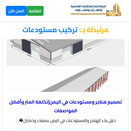
×
القائمة
اتصل الآن
مرتبطة بـ:
تركيب مستودعات
الرئيسية
تصاميم
▼
ومخططات
بناء
عظم
اليمن
تصميم هناجر ومستودعات في اليمن|تكلفة المتر وأفضل
بناء
المواصفات
تسليم
دليل بناء الهناجر والمستودعات في اليمن بصنعاء وذمارال�...
مفتاح