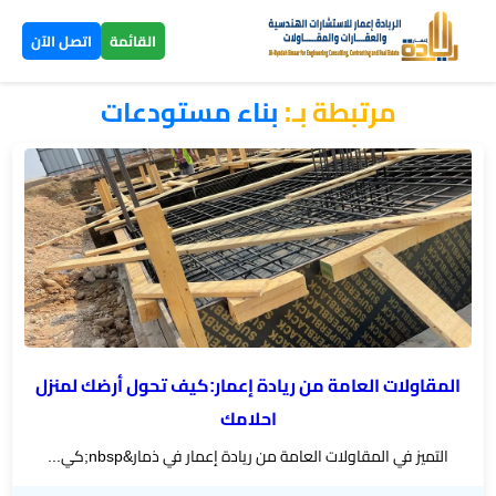
×
القائمة
اتصل الآن
مرتبطة بـ:
بناء مستودعات
الرئيسية
تصاميم
▼
ومخططات
بناء
عظم
اليمن
المقاولات العامة من ريادة إعمار:كيف تحول أرضك لمنزل
بناء
احلامك
تسليم
التميز في المقاولات العامة من ريادة إعمار في ذمار&nbsp;كي...
مفتاح