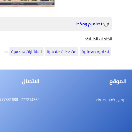
في:
تصاميم ومخططات
الكلمات الدلالية:
تصاميم معمارية
مخططات هندسية
استشارات هندسية
الموقع
الاتصال
اليمن , ذمار - صنعاء
777214362 - 777881688 - 06420620 - alryadah.emaar.engineers@gmail