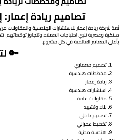
تصاميم ومخططات لريادة إع
مقاولات
تصاميم ريادة إعمار:
عامة
​تُعدّ شركة ريادة إعمار للاستشارات الهندسية والمقاولات م
مبتكرة وعصرية تلبي احتياجات العملاء وتتجاوز توقعاتهم. تتم
تشطيب
بأعلى المعايير العالمية في كل مشروع.
وترميم
​🔑 ل
مباني
​تصميم معماري
تحكيم
​مخططات هندسية
هندسي
​ريادة إعمار
​استشارات هندسية
استشارات
​مقاولات عامة
هندسية
​بناء وتشييد
​تصميم داخلي
​تخطيط عمراني
خدمة
​هندسة مدنية
رفع