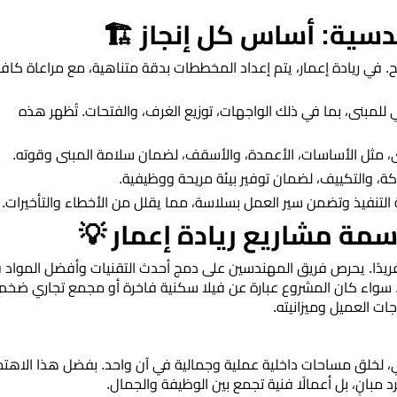
دسية: أساس كل إنجاز 🏗️
 في ريادة إعمار، يتم إعداد المخططات بدقة متناهية، مع مراعاة كاف
 للمبنى، بما في ذلك الواجهات، توزيع الغرف، والفتحات. تُظهر هذه
بنى، مثل الأساسات، الأعمدة، والأسقف، لضمان سلامة المبنى وقوته.
، والتكييف، لضمان توفير بيئة مريحة ووظيفية.
 التنفيذ وتضمن سير العمل بسلاسة، مما يقلل من الأخطاء والتأخيرات.
: سمة مشاريع ريادة إعمار 💡
ا فريدًا. يحرص فريق المهندسين على دمج أحدث التقنيات وأفضل المواد 
 سواء كان المشروع عبارة عن فيلا سكنية فاخرة أو مجمع تجاري ضخم،
ات العميل وميزانيته.
رجي، لخلق مساحات داخلية عملية وجمالية في آن واحد. بفضل هذا الاهت
 مبانٍ، بل أعمالًا فنية تجمع بين الوظيفة والجمال.