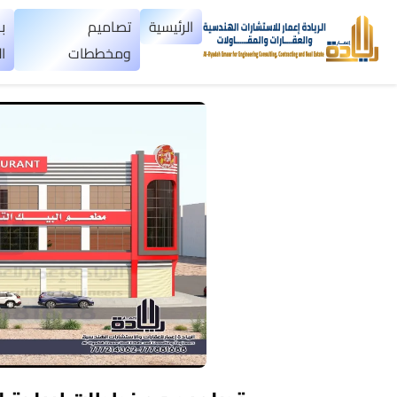
×
الرئيسية
تصاميم
ب
ومخططات
ا
الرئيسية
تصاميم
▼
ومخططات
بناء
عظم
اليمن
بناء
تسليم
مفتاح