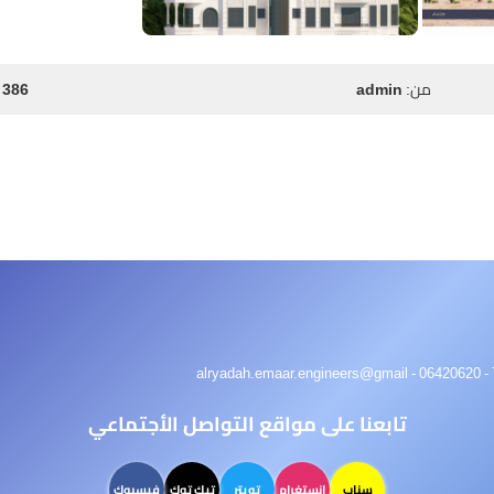
من:
admin
386 مشاهدة
تابعنا على مواقع التواصل الأجتماعي
سناب
انستغرام
تويتر
تيك توك
فيسبوك