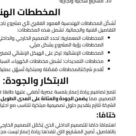
​مشاريع سكنية وتجارية
مساحي
​المخططات الهن
ديكورات
​تُشكّل المخططات الهندسية العمود الفقري لأي مشروع ناجح.
داخلية
التفاصيل الفنية والجمالية. تشمل هذه المخططات:
وخارجية
​المخططات المعمارية: تحدد التصميم الخارجي والداخلي
المخططات رؤية المشروع بشكل مرئي.
​المخططات الإنشائية: تركز على الهيكل الإنشائي للم
​مخططات التمديدات: تشمل مخططات الكهرباء، السباكة
​تُقدم شركتنالمخططات مُفصّلة ومبتكرة تُسهّل عملية
​الابتكار والجودة
​تتميز تصاميم ريادة إعمار بلمسة عصرية تُضفي عليها طابعً
التصميم، مما
يضمن الجودة والمتانة على المدى الطويل
.
الشركة تلتزم بتقديم حلول تصميمية مبتكرة تتناسب مع احتياج
ختامًا:
اهتمامًا خاصًا للتصميم الداخلي الذي يُكمّل التصميم الخا
بالتفاصيل، تُصبح المشاريع التي تنفذها ريادة إعمار ليست مجرد