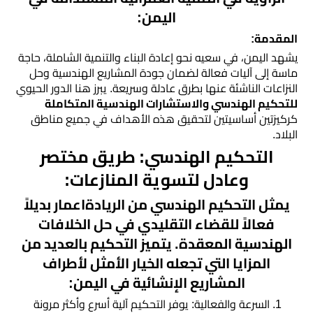
اليمن:
مقاولات
المقدمة:
عامة
يشهد اليمن، في سعيه نحو إعادة البناء والتنمية الشاملة، حاجة
ماسة إلى آليات فعالة لضمان جودة المشاريع الهندسية وحل
تشطيب
النزاعات الناشئة عنها بطرق عادلة وسريعة. يبرز هنا الدور الحيوي
وترميم
للتحكيم الهندسي والاستشارات الهندسية المتكاملة
كركيزتين أساسيتين لتحقيق هذه الأهداف في جميع مناطق
مباني
البلاد.
التحكيم الهندسي: طريق مختصر
تحكيم
وعادل لتسوية المنازعات:
هندسي
يمثل التحكيم الهندسي من الريادةاعمار بديلاً
استشارات
فعالاً للقضاء التقليدي في حل الخلافات
هندسية
الهندسية المعقدة. يتميز التحكيم بالعديد من
المزايا التي تجعله الخيار الأمثل لأطراف
خدمة
المشاريع الإنشائية في اليمن:
رفع
السرعة والفعالية: يوفر التحكيم آلية أسرع وأكثر مرونة