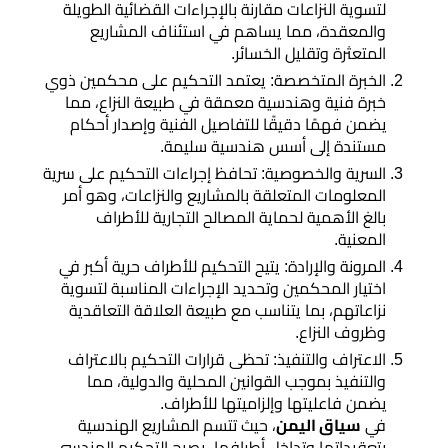
مساحي
لتسوية النزاعات مقارنة بالإجراءات القضائية الطويلة
والمعقدة، مما يساهم في استئناف المشاريع
المتعثرة وتقليل الخسائر.
ديكورات
الخبرة المتخصصة: يعتمد التحكيم على محكمين ذوي
داخلية
خبرة فنية وهندسية معمقة في طبيعة النزاع، مما
وخارجية
يضمن فهمًا دقيقًا للتفاصيل الفنية وإصدار أحكام
مستندة إلى أسس هندسية سليمة.
السرية والخصوصية: تحافظ إجراءات التحكيم على سرية
المعلومات المتعلقة بالمشاريع والنزاعات، وهو أمر
بالغ الأهمية لحماية المصالح التجارية للأطراف
المعنية.
المرونة والإرادة: يتيح التحكيم للأطراف حرية أكبر في
اختيار المحكمين وتحديد الإجراءات المناسبة لتسوية
نزاعاتهم، بما يتناسب مع طبيعة العلاقة التعاقدية
وظروف النزاع.
الاعتراف والتنفيذ: تحظى قرارات التحكيم بالاعتراف
والتنفيذ بموجب القوانين المحلية والدولية، مما
يضمن فاعليتها وإلزاميتها للأطراف.
في
سياق اليمن
، حيث تتسم المشاريع الهندسية
بتعقيداتها وتداخل أطرافها، يصبح التحكيم الهندسي