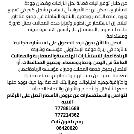
من خلال توفير آليات فعالة لحل النزاعات وضمان جودة
المشاريع، يمكن لهذه الأدوات أن تساهم بشكل كبير في تسريع
وتيرة إعادة الإعمار وتحقيق التنمية الشاملة في جميع مناطق
البلاد. إن الاستثمار في تطوير وتعزيز هذه المجالات يمثل ضرورة
ملحة لبناء يمن المستقبل على أسس هندسية متينة
ومستدامة.
اتصل بنا الآن بدون تردد للحصول على استشارة مجانية:
لا تتردد في زيارة موقع الإلكتروني مؤسسه وشركه
الريادةاعمار للاستشارات الهندسيةوالمعمارية والمقالات
العامة في اليمن ،وذمار،وصنعاء، وجميع المحافظات.
أو
الاتصال بمركز خدمة العملاء وخبراء مؤسسه الريادةاعمار.
لمعرفة المزيد عن منتجاتهم وخدماتهم.عملاء ممتازة
واحترافيةلجميع احتياجاتك وميزانيتك الخاصة بها حيث يوجد منها
جميع الأشكال والأحجام والألوان والأنماط الحديثه.
لتواصل والاستفسارات عن عروض الأسعار اتصل على الأرقام
الاتيه
777881688
777214362
رقم تلفون ثابت
06420620