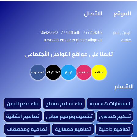
الموقع
الاتصال
اليمن , ذمار -
777214362 - 777881688 - 06420620 -
صنعاء
alryadah.emaar.engineers@gmail
تابعنا على مواقع التواصل الأجتماعي
سناب
انستغرام
تويتر
تيك توك
فيسبوك
الاقسام
استشارات هندسية
بناء تسليم مفتاح
بناء عظم اليمن
تحكيم هندسي
تشطيب وترميم مباني
تصاميم انشائية
تصاميم داخلية
تصاميم معمارية
تصاميم ومخططات