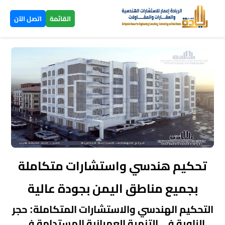
×
القائمة
اتصل الآن
الرئيسية
تصاميم
▼
ومخططات
بناء
عظم
اليمن
تحكيم هندسي واستشارات متكاملة
بناء
بجميع مناطق اليمن بجودة عالية
تسليم
التحكيم الهندسي والاستشارات المتكاملة: حجر
مفتاح
الزاوية في التنمية العمرانية المستدامة في