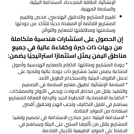
الإنشائية، الطاقة المتجددة، الاستدامة البيئية،
والسلامة المهنية.
تقييم المشاريع والتدقيق الهندسي: فحص وتقييم
المشاريع القائمة أو المنفذة حديثًا للتأكد من جودتها
وسلامتها ومطابقتها للمعايير واللوائح.
إن الحصول على استشارات هندسية متكاملة
من جهات ذات خبرة وكفاءة عالية في جميع
مناطق اليمن يمثل استثمارًا استراتيجيًا يضمن:
* جودة المشاريع ومتانتها: الالتزام بالمعايير الهندسية وأصول
الصناعة يضمن تنفيذ مشاريع ذات جودة عالية وقادرة على
تحمل الظروف البيئية والاستخدام الطويل الأمد.
* السلامة الإنشائية: تطبيق معايير السلامة في التصميم
والتنفيذ يقلل من مخاطر الحوادث ويحمي الأرواح والممتلكات.
* الكفاءة الاقتصادية: التخطيط الجيد والإدارة الفعالة للمشاريع
يساهم في تقليل التكاليف وتجنب الهدر وتحقيق أقصى
استفادة من الموارد المتاحة.
* الاستدامة البيئية: دمج مبادئ الاستدامة في تصميم وتنفيذ
المشاريع يقلل من تأثيرها السلبي على البيئة ويساهم في
الحفاظ على الموارد الطبيعية للأجيال القادمة.