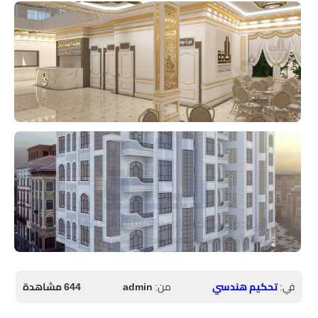
في:
تحكيم هندسي
من:
admin
644 مشاهدة