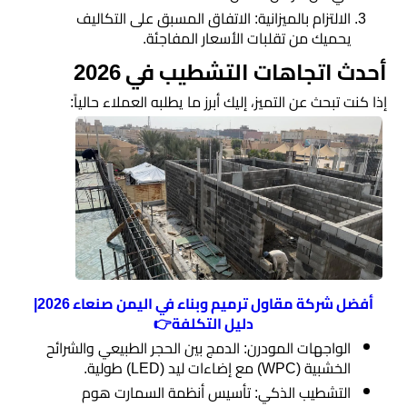
​الالتزام بالميزانية: الاتفاق المسبق على التكاليف
يحميك من تقلبات الأسعار المفاجئة.
​أحدث اتجاهات التشطيب في 2026
​إذا كنت تبحث عن التميز، إليك أبرز ما يطلبه العملاء حالياً:
أفضل شركة مقاول ترميم وبناء في اليمن صنعاء 2026|
دليل التكلفة👉
​الواجهات المودرن: الدمج بين الحجر الطبيعي والشرائح
الخشبية (WPC) مع إضاءات ليد (LED) طولية.
​التشطيب الذكي: تأسيس أنظمة السمارت هوم