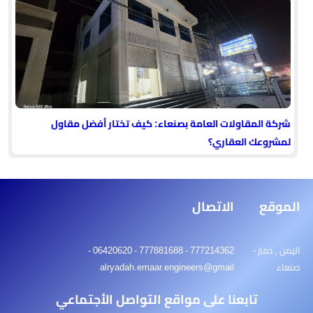
شركة المقاولات العامة بصنعاء: كيف تختار أفضل مقاول
لمشروعك العقاري؟
الموقع
الاتصال
اليمن , ذمار -
777214362 - 777881688 - 06420620 -
صنعاء
alryadah.emaar.engineers@gmail
تابعنا على مواقع التواصل الأجتماعي