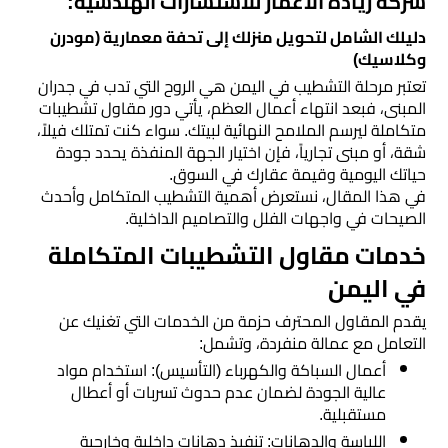
شركه رياده الأعمار للاستشارات الهندسية:
مقاولات
دليلك الشامل لتحويل منزلك إلى تحفة معمارية (مودرن
عامة
وكلاسيك)
​تعتبر مرحلة التشطيب في اليمن هي الروح التي تدب في جدران
المبنى، فبعد انتهاء أعمال العظم، يأتي دور مقاول تشطيبات
تشطيب
متكاملة ليرسم الملامح النهائية لبيتك. سواء كنت تمتلك فيلاً،
وترميم
شقة، أو مبنى تجارياً، فإن اختيار الجهة المنفذة يحدد جودة
مباني
حياتك اليومية وقيمة عقارك في السوق.
​في هذا المقال، نستعرض أهمية التشطيب المتكامل وأحدث
الصيحات في واجهات الفلل والتصاميم الداخلية.
تحكيم
​خدمات مقاول التشطيبات المتكاملة
هندسي
في اليمن
استشارات
​يقدم المقاول المحترف حزمة من الخدمات التي تغنيك عن
هندسية
التعامل مع عمالة منفردة، وتشمل:
​أعمال السباكة والكهرباء (التأسيس): استخدام مواد
عالية الجودة لضمان عدم حدوث تسربات أو أعطال
خدمة
مستقبلية.
رفع
​اللياسة والدهانات: تنفيذ دهانات داخلية وخارجية