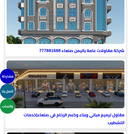
شركة مقاولات عامة باليمن صنعاء 777881688
مشاركة
اتصل بنا
واتساب
مقاول ترميم مباني وبناء وكسر الرخام في صنعاء|خدمات
التشطيب