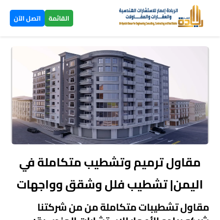
×
القائمة
اتصل الآن
الرئيسية
تصاميم
▼
ومخططات
بناء
عظم
اليمن
مقاول ترميم وتشطيب متكاملة في
بناء
اليمن| تشطيب فلل وشقق وواجهات
تسليم
مقاول تشطيبات متكاملة من من شركتنا
مفتاح