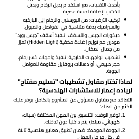
مساحي
بأحدث التقنيات، مع استخدام بديل الرخام وبديل
الخشب لإضافة لمسة عصرية.
ديكورات
​تركيب الأرضيات: من البورسلين والرخام إلى الباركيه
والسيراميك بدقة متناهية في الفواصل والميول.
داخلية
​ديكورات الجبس والأسقف: تنفيذ أسقف "جبس بورد"
وخارجية
مودرن مع توزيع إضاءة مخفية (Hidden Light) تعزز
من جمال المكان.
​تشطيب الواجهات الخارجية: تنفيذ واجهات كسر رخام،
حجر طبيعي، أو دهانات بروفايل مقاومة للعوامل
الجوية.
​لماذا تختار مقاول تشطيبات "تسليم مفتاح"
لرياده إعمار للاستشارات الهندسية؟
​التعاقد مع مقاول مسؤول عن المشروع بالكامل يوفر عليك
الكثير من العناء:
​توفير الوقت: التنسيق بين المهن المختلفة (سباك،
كهربائي، مبلط) يتم داخلياً دون تدخلك.
​الجودة الموحدة: ضمان تطبيق معايير هندسية ثابتة
في كل مراحل العمل.