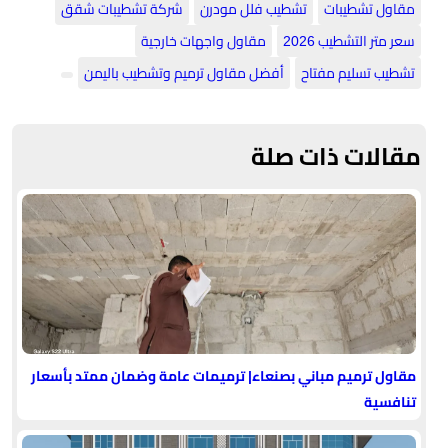
مقاول تشطيبات
​تشطيب فلل مودرن
​شركة تشطيبات شقق
​سعر متر التشطيب 2026
​مقاول واجهات خارجية
​تشطيب تسليم مفتاح
​أفضل مقاول ترميم وتشطيب باليمن
مقالات ذات صلة
مقاول ترميم مباني بصنعاء| ترميمات عامة وضمان ممتد بأسعار
تنافسية