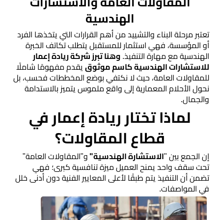
المقاولات العامة والاستشارات
مقاولات
الهندسية
عامة
​تعتبر مرحلة البناء والتشييد من أهم القرارات التي يتخذها الفرد
أو المؤسسة، فهي استثمار للمستقبل يتطلب تكاتف الخبرة
تشطيب
الهندسية مع مهارة التنفيذ.
وهنا تبرز شركة ريادة إعمار
للاستشارات الهندسية كاسم موثوق
يقدم مفهومًا شاملًا
وترميم
للمقاولات العامة، حيث لا نكتفي بوضع المخططات فحسب، بل
مباني
نحول الأحلام المعمارية إلى واقع ملموس يتميز بالاستدامة
والجمال.
​لماذا تختار ريادة إعمار في
تحكيم
هندسي
قطاع المقاولات؟
استشارات
​إن الجمع بين "
الاستشارة الهندسية"
و"المقاولات العامة"
تحت سقف واحد يمنح العميل ميزة تنافسية كبرى؛ فهي
هندسية
تضمن أن التنفيذ يتم طبقًا لأعلى المعايير الفنية دون أدنى خلل
في المواصفات.
خدمة
رفع