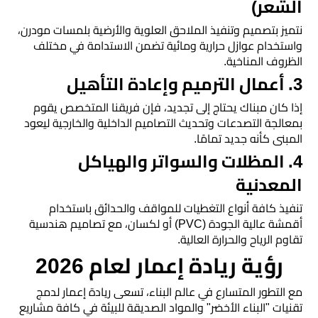
الشعر)
​نتميز بتصميم وتنفيذ الملاحق العلوية والأرضية بلمسات مودرن،
واستخدام عوازل حرارية ومائية تضمن الاستدامة في مختلف
الظروف المناخية.
​3. أعمال الترميم وإعادة التأهيل
​إذا كان مبناك يحتاج إلى تجديد، فإن فريقنا المتخصص يقوم
بمعالجة التصدعات وتحديث التصاميم الداخلية والخارجية ليعود
المبنى كأنه جديد تمامًا.
​4. المظلات والسواتر والهياكل
المعدنية
​تنفيذ كافة أنواع التغطيات للمواقف والحدائق باستخدام
أقمشة عالية الجودة (PVC) أو لكسان، مع تصاميم هندسية
تقاوم الرياح والحرارة العالية.
​رؤية ريادة إعمار لعام 2026
​مع التطور المتسارع في عالم البناء، تسعى ريادة إعمار لدمج
تقنيات "البناء الأخضر" والمواد الصديقة للبيئة في كافة مشاريع