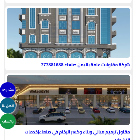
شركة مقاولات عامة باليمن صنعاء 777881688
مشاركة
اتصل بنا
واتساب
مقاول ترميم مباني وبناء وكسر الرخام في صنعاء|خدمات