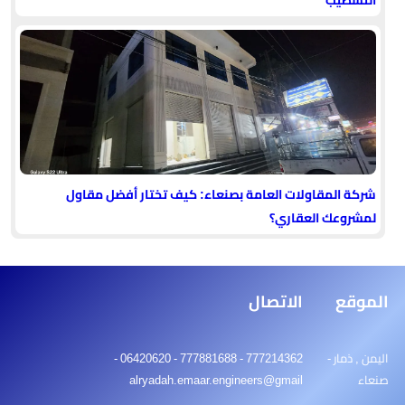
التشطيب
شركة المقاولات العامة بصنعاء: كيف تختار أفضل مقاول
لمشروعك العقاري؟
الموقع
الاتصال
اليمن , ذمار -
777214362 - 777881688 - 06420620 -
صنعاء
alryadah.emaar.engineers@gmail