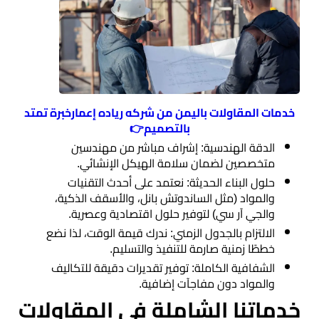
مساحي
ديكورات
داخلية
وخارجية
خدمات المقاولات باليمن من شركه رياده إعمارخبرة تمتد
بالتصميم👉
​الدقة الهندسية: إشراف مباشر من مهندسين
متخصصين لضمان سلامة الهيكل الإنشائي.
​حلول البناء الحديثة: نعتمد على أحدث التقنيات
والمواد (مثل الساندوتش بانل، والأسقف الذكية،
والجي آر سي) لتوفير حلول اقتصادية وعصرية.
​الالتزام بالجدول الزمني: ندرك قيمة الوقت، لذا نضع
خططًا زمنية صارمة للتنفيذ والتسليم.
​الشفافية الكاملة: توفير تقديرات دقيقة للتكاليف
والمواد دون مفاجآت إضافية.
​خدماتنا الشاملة في المقاولات