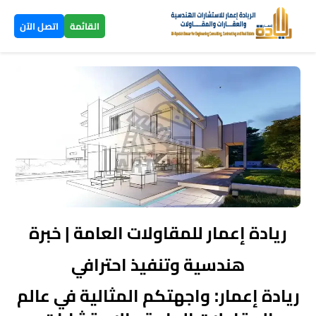
×
القائمة
اتصل الآن
الرئيسية
تصاميم
▼
ومخططات
بناء
عظم
اليمن
ريادة إعمار للمقاولات العامة | خبرة
بناء
هندسية وتنفيذ احترافي
تسليم
ريادة إعمار: واجهتكم المثالية في عالم
مفتاح