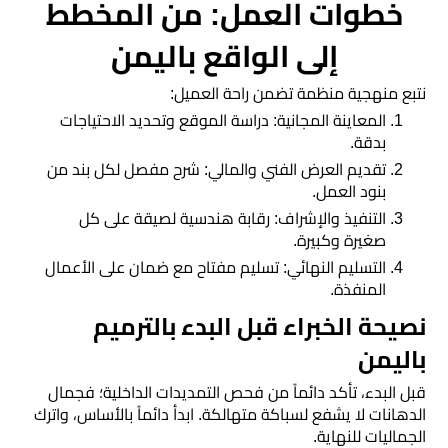
​خطوات العمل: من المخطط
إلى الواقع باليمن
​نتبع منهجية منظمة تضمن راحة العميل:
​المعاينة المجانية: دراسة الموقع وتحديد الاحتياجات
بدقة.
​تقديم العرض الفني والمالي: شرح مفصل لكل بند من
بنود العمل.
​التنفيذ والإشراف: رقابة هندسية لصيقة على كل
صغيرة وكبيرة.
​التسليم النهائي: تسليم مفتاح مع ضمان على الأعمال
المنفذة.
​نصيحة الخبراء قبل البدء بالترميم
باليمن
​قبل البدء، تأكد دائماً من فحص التمديدات الداخلية؛ فجمال
الدهانات لا يشفع لسباكة متهالكة. ابدأ دائماً بالأساس، واترك
الجماليات للنهاية.