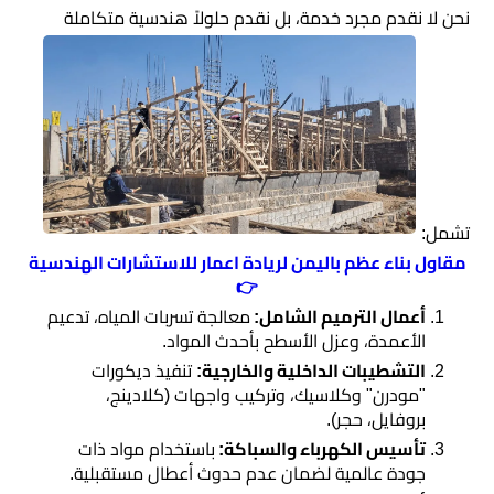
مساحي
​نحن لا نقدم مجرد خدمة، بل نقدم حلولاً هندسية متكاملة
ديكورات
داخلية
وخارجية
تشمل:
مقاول بناء عظم باليمن لريادة اعمار للاستشارات الهندسية
👉
​أعمال الترميم الشامل:
معالجة تسربات المياه، تدعيم
الأعمدة، وعزل الأسطح بأحدث المواد.
​التشطيبات الداخلية والخارجية:
تنفيذ ديكورات
"مودرن" وكلاسيك، وتركيب واجهات (كلادينج،
بروفايل، حجر).
​تأسيس الكهرباء والسباكة:
باستخدام مواد ذات
جودة عالمية لضمان عدم حدوث أعطال مستقبلية.