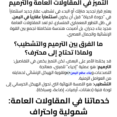
التميز في المقاولات العامة والترميم
مقاولات
​يعتبر قرار تجديد منزلك أو البدء في تشطيب عقار جديد استثماراً
عامة
في "جودة الحياة" قبل أن يكون
استثماراً عقارياً في اليمن
.
في ظل التطور المعماري المتسارع، لم تعد المقاولات العامة
مجرد بناء جدران، بل أصبحت هندسة متكاملة تجمع بين القوة
تشطيب
الإنشائية والجمال العصري.
وترميم
​ما الفرق بين الترميم والتشطيب؟
مباني
ولماذا تحتاج إلى محترف؟
تحكيم
​قد يختلط الأمر على البعض، لكن التميز يكمن في التفاصيل:
​الترميم:
هو عملية "إحياء" للمبنى، معالجة
هندسي
التصدعات،و
وتقوية الهيكل الإنشائي لحمايته
بناء عظم اليمن
👉
من العوامل الزمنية.
استشارات
​التشطيب:
هو اللمسة النهائية التي تحول الهيكل الخرساني إلى
هندسية
لوحة فنية (دهانات، أرضيات، إضاءة، وسباكة).
​خدماتنا في المقاولات العامة:
خدمة
شمولية واحتراف
رفع