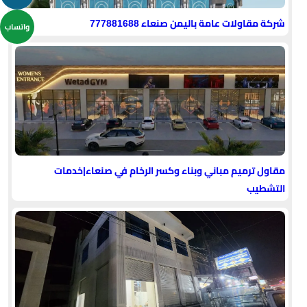
شركة مقاولات عامة باليمن صنعاء 777881688
واتساب
مقاول ترميم مباني وبناء وكسر الرخام في صنعاء|خدمات
التشطيب