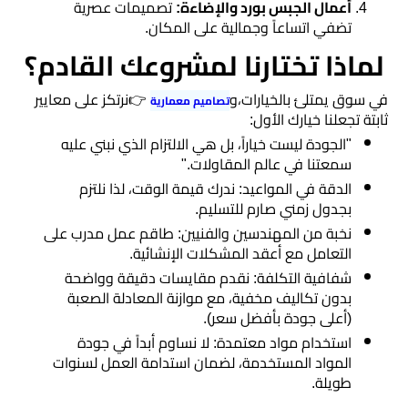
​أعمال الجبس بورد والإضاءة:
تصميمات عصرية
تضفي اتساعاً وجمالية على المكان.
​لماذا تختارنا لمشروعك القادم؟
​في سوق يمتلئ بالخيارات،و
👉نرتكز على معايير
تصاميم معمارية
ثابتة تجعلنا خيارك الأول:
​"الجودة ليست خياراً، بل هي الالتزام الذي نبني عليه
سمعتنا في عالم المقاولات."
​الدقة في المواعيد: ندرك قيمة الوقت، لذا نلتزم
بجدول زمني صارم للتسليم.
​نخبة من المهندسين والفنيين: طاقم عمل مدرب على
التعامل مع أعقد المشكلات الإنشائية.
​شفافية التكلفة: نقدم مقايسات دقيقة وواضحة
بدون تكاليف مخفية، مع موازنة المعادلة الصعبة
(أعلى جودة بأفضل سعر).
​استخدام مواد معتمدة: لا نساوم أبداً في جودة
المواد المستخدمة، لضمان استدامة العمل لسنوات
طويلة.