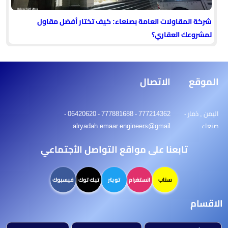
شركة المقاولات العامة بصنعاء: كيف تختار أفضل مقاول
لمشروعك العقاري؟
الموقع
الاتصال
اليمن , ذمار -
777214362 - 777881688 - 06420620 -
صنعاء
alryadah.emaar.engineers@gmail
تابعنا على مواقع التواصل الأجتماعي
سناب
انستغرام
تويتر
تيك توك
فيسبوك
الاقسام